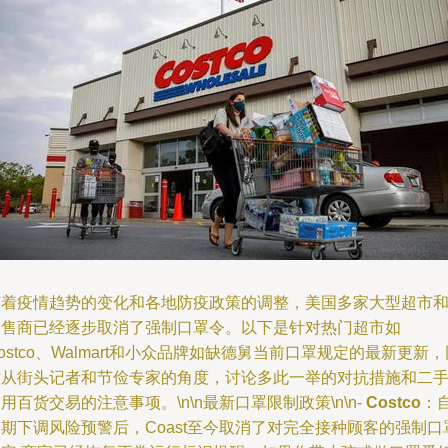
随着疫情趋势的变化和各地防疫政策的调整，美国多家大型超市
零售商已经逐步取消了强制口罩令。以下是针对热门超市如
ostco、Walmart和小众品牌如缺德舅当前口罩规定的最新更新，
时从街头记者和节俭专家的角度，讨论多此一举的对抗措施和二
用百货交易的注意事项。\n\n最新口罩限制政策\n\n-
Costco
：
期下调风险预警后，Coast至今取消了对完全接种顾客的强制口