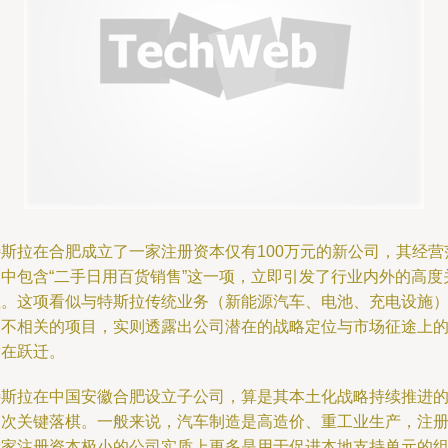
特斯拉在合肥成立了一家注册资本仅有100万元的新公司，其经营
围中包含“二手日用百货销售”这一项，立即引发了行业内外的高度
注。这项看似与特斯拉传统业务（新能源汽车、电池、充电设施
毫不相关的项目，实则透露出公司潜在的战略定位与市场征途上
潜在跃迁。
特斯拉在中国安徽合肥设立子公司，算是其本土化战略持续推进
一次关键落棋。一般来说，汽车制造是高造价、重工业生产，注
一家注册资本极小的公司实质上更多是用于促进本地支持单元的