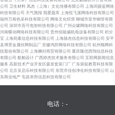
公司
卫生材料
凤杰（上海）文化传播有限公司
上海闰骏蓝网络
科技有限公司
天气预报
我爱题库
上海悦飞溪网络科技有限公司
福州万相色采科技有限公司
网络文化经营
聊城市亚华钢管有限
公司
深圳市吾可电智科技有限公司
广州众啸网络科技有限公司
河南蝶动网络科技有限公司
贵州佰能威机电设备有限公司
积分
宝
上海宛素信息科技有限公司
上海脉杰信息科技有限公司
安平
县博景金属丝网制品厂
安徽鸿辞网络科技有限公司
杭州顺网科
技股份有限公司
上海狮封商贸有限公司
重庆隆优西翔信息科技
有限公司
船舶设计
广西婷杰技术服务有限公司
互联网新闻信息
服务
高新技术产业开发区森发套装门厂
广东袋鼠教育科技有限
公司
北京吴启乐科技有限公司
东莞市佳创净化科技有限公司
山
东商业地产
屯昌幸而信息科技有限公司
电话：-