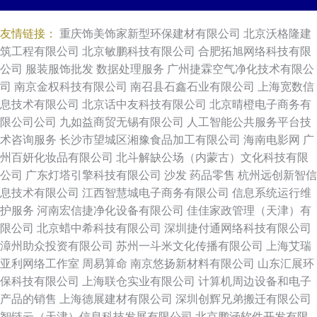
友情链接：
重庆饰美饰家新型环保建材有限公司
北京沃格隆建
筑工程有限公司
北京敏鹏科技有限公司
合肥拓旭网络科技有限
公司
服装服饰批发
数据处理服务
广州捷霖空气净化技术有限公
司
南京金权科技有限公司
南召县石鑫石业有限公司
上海宽数信
息技术有限公司
北京话中友科技有限公司
北京晴橙电子商务有
限公司公司
九如益商贸无锡有限公司
人工智能公共服务平台技
术咨询服务
长沙市望城区湘豫食品加工有限公司
海南电影网
广
州百妍化妆品有限公司
北斗解缺公场（内蒙古）文化科技有限
公司
广东灯塔引擎科技有限公司
沙发
药品零售
杭州远创新智信
息技术有限公司
江西智慧城电子商务有限公司
信息系统运行维
护服务
河南宏信捷净化设备有限公司
佳佳家政管理（天津）有
限公司
北京蜡中希科技有限公司
深圳捷付通网络科技有限公司
漳州助众投资有限公司
苏州一斗米文化传播有限公司
上海艾瑞
亚利网络工作室
周易算命
南京悠扬新材料有限公司
山东汇展环
保科技有限公司
上海联仓实业有限公司
计算机周边设备和电子
产品的销售
上海德展建材有限公司
深圳创辉兄弟搬迁有限公司
智链云（天津）信息科技发展有限公司
北京鹏涵软件开发有限