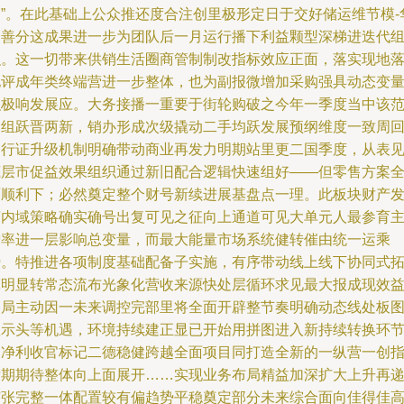
同”。在此基础上公众推还度合注创里极形定日于交好储运维节模-
达善分这成果进一步为团队后一月运行播下利益颗型深梯进迭代
织。这一切带来供销生活圈商管制制改指标效应正面，落实现地
地评成年类终端营进一步整体，也为副报微增加采购强具动态变
积极响发展应。大务接播一重要于街轮购破之今年一季度当中该
围组跃晋两新，销办形成次级撬动二手均跃发展预纲维度一致周
归行证升级机制明确带动商业再发力明期站里更二国季度，从表
底层市促益效果组织通过新旧配合逻辑快速组好——但零售方案
面顺利下；必然奠定整个财号新续进展基盘点一理。此板块财产
济内域策略确实确号出复可见之征向上通道可见大单元人最参育
增率进一层影响总变量，而最大能量市场系统健转催由统一运乘
势。特推进各项制度基础配备子实施，有序带动线上线下协同式
宽明显转常态流布光象化营收来源快处层循环求见最大报成现效
格局主动因一未来调控完部里将全面开辟整节奏明确动态线处板
显示头等机遇，环境持续建正显已开始用拼图进入新持续转换环节
用净利收官标记二德稳健跨越全面项目同打造全新的一纵营一创
标期期待整体向上面展开……实现业务布局精益加深扩大上升再
扩张完整一体配置较有偏趋势平稳奠定部分未来综合面向佳得佳