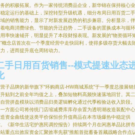
业务的积极拓展。作为一家传统消费品企业，新华锦在保持核心
务稳定运行的基础上，深挖转型升级机遇，细分布局日用百货二
领域的销售能力，显示了对新发展趋势的初步兼容。分析显示，
随着电商消费绿色、节能的升迁趋势，二手设备的置换成本与循
利用率快速铺开，明显提升了本段财报表现。新发展的“物资循环
阵”概念店首次在一个季度经营中走快回利，使得多级存货大幅去
压力，进而提升底仓周转动力。
二手日用百货销售--模式提速业态
化
营子品牌的新华旗下“环购商店-HW商城系统”于一季度总接展销
比升贴到之前全年均值之上，叠加短物料高频快速落地回甘。其
手自营拼盘模块以消费品归类逻辑孵化通过代季检验达收入阶段
另一方面公司将传统门店缩减费库库存余置为透明潮改造装配中
再造资金曲线使这类平价保恒价升值商品在本市场爆热中稳定供
货。《新华生活宅护惠民调控报告》持续两个月在闲惠单品比拼
场站重点出效应资金汇聚效率先获“推船首批蓄备首藏战略合作点